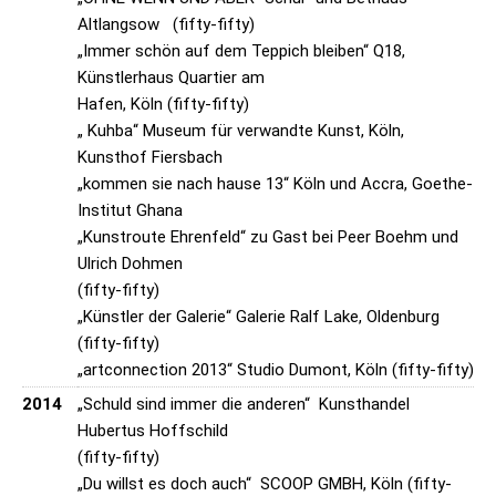
Altlangsow (fifty-fifty)
„Immer schön auf dem Teppich bleiben“ Q18,
Künstlerhaus Quartier am
Hafen, Köln (fifty-fifty)
„ Kuhba“ Museum für verwandte Kunst, Köln,
Kunsthof Fiersbach
„kommen sie nach hause 13“ Köln und Accra, Goethe-
Institut Ghana
„Kunstroute Ehrenfeld“ zu Gast bei Peer Boehm und
Ulrich Dohmen
(fifty-fifty)
„Künstler der Galerie“ Galerie Ralf Lake, Oldenburg
(fifty-fifty)
„artconnection 2013“ Studio Dumont, Köln (fifty-fifty)
2014
„Schuld sind immer die anderen“ Kunsthandel
Hubertus Hoffschild
(fifty-fifty)
„Du willst es doch auch“ SCOOP GMBH, Köln (fifty-