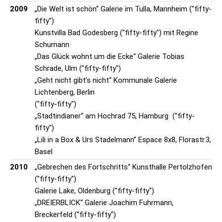
2009
„Die Welt ist schön“ Galerie im Tulla, Mannheim ("fifty-
fifty")
Kunstvilla Bad Godesberg ("fifty-fifty") mit Regine
Schumann
„Das Glück wohnt um die Ecke“ Galerie Tobias
Schrade, Ulm ("fifty-fifty")
„Geht nicht gibt’s nicht“ Kommunale Galerie
Lichtenberg, Berlin
("fifty-fifty")
„Stadtindianer“ am Hochrad 75, Hamburg ("fifty-
fifty")
„Lili in a Box & Urs Stadelmann” Espace 8x8, Florastr.3,
Basel
2010
„Gebrechen des Fortschritts“ Kunsthalle Pertolzhofen
("fifty-fifty")
Galerie Lake, Oldenburg ("fifty-fifty")
„DREIERBLICK“ Galerie Joachim Fuhrmann,
Breckerfeld ("fifty-fifty")