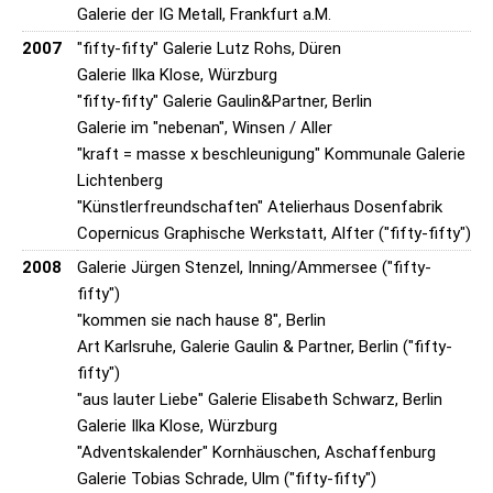
Galerie der IG Metall, Frankfurt a.M.
2007
"fifty-fifty" Galerie Lutz Rohs, Düren
Galerie Ilka Klose, Würzburg
"fifty-fifty" Galerie Gaulin&Partner, Berlin
Galerie im "nebenan", Winsen / Aller
"kraft = masse x beschleunigung" Kommunale Galerie
Lichtenberg
"Künstlerfreundschaften" Atelierhaus Dosenfabrik
Copernicus Graphische Werkstatt, Alfter ("fifty-fifty")
2008
Galerie Jürgen Stenzel, Inning/Ammersee ("fifty-
fifty")
"kommen sie nach hause 8", Berlin
Art Karlsruhe, Galerie Gaulin & Partner, Berlin ("fifty-
fifty")
"aus lauter Liebe" Galerie Elisabeth Schwarz, Berlin
Galerie Ilka Klose, Würzburg
"Adventskalender" Kornhäuschen, Aschaffenburg
Galerie Tobias Schrade, Ulm ("fifty-fifty")