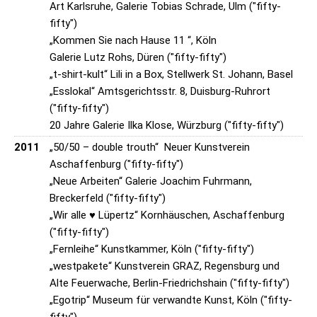
Art Karlsruhe, Galerie Tobias Schrade, Ulm ("fifty-
fifty")
„Kommen Sie nach Hause 11 “, Köln
Galerie Lutz Rohs, Düren ("fifty-fifty")
„t-shirt-kult“ Lili in a Box, Stellwerk St. Johann, Basel
„Esslokal“ Amtsgerichtsstr. 8, Duisburg-Ruhrort
("fifty-fifty")
20 Jahre Galerie Ilka Klose, Würzburg ("fifty-fifty")
2011
„50/50 – double trouth“ Neuer Kunstverein
Aschaffenburg ("fifty-fifty")
„Neue Arbeiten“ Galerie Joachim Fuhrmann,
Breckerfeld ("fifty-fifty")
„Wir alle ♥ Lüpertz“ Kornhäuschen, Aschaffenburg
("fifty-fifty")
„Fernleihe“ Kunstkammer, Köln ("fifty-fifty")
„westpakete“ Kunstverein GRAZ, Regensburg und
Alte Feuerwache, Berlin-Friedrichshain ("fifty-fifty")
„Egotrip“ Museum für verwandte Kunst, Köln ("fifty-
fifty")