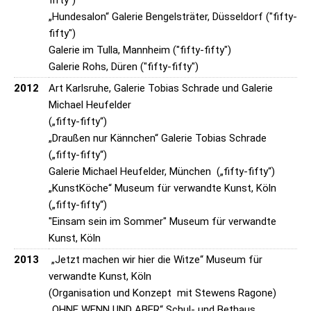
„Hundesalon“ Galerie Bengelsträter, Düsseldorf ("fifty-
fifty")
Galerie im Tulla, Mannheim ("fifty-fifty")
Galerie Rohs, Düren ("fifty-fifty")
2012
Art Karlsruhe, Galerie Tobias Schrade und Galerie
Michael Heufelder
(„fifty-fifty“)
„Draußen nur Kännchen“ Galerie Tobias Schrade
(„fifty-fifty“)
Galerie Michael Heufelder, München („fifty-fifty“)
„KunstKöche“ Museum für verwandte Kunst, Köln
(„fifty-fifty“)
"Einsam sein im Sommer" Museum für verwandte
Kunst, Köln
2013
„Jetzt machen wir hier die Witze“ Museum für
verwandte Kunst, Köln
(Organisation und Konzept mit Stewens Ragone)
„OHNE WENN UND ABER“ Schul- und Bethaus