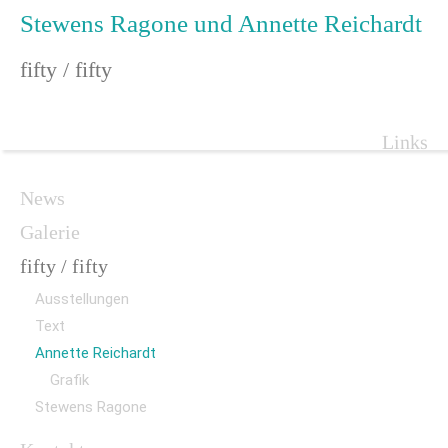
Stewens Ragone und Annette Reichardt
fifty / fifty
Navigat
Links
überspr
Navigation
News
überspringen
Galerie
fifty / fifty
Ausstellungen
Text
Annette Reichardt
Grafik
Stewens Ragone