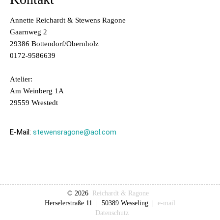
Annette Reichardt & Stewens Ragone
Gaarnweg 2
29386 Bottendorf/Obernholz
0172-9586639
Atelier:
Am Weinberg 1A
29559 Wrestedt
E-Mail:
stewensragone@aol.com
© 2026
Reichardt & Ragone
Herselerstraße 11 | 50389 Wesseling |
e-mail
Datenschutz