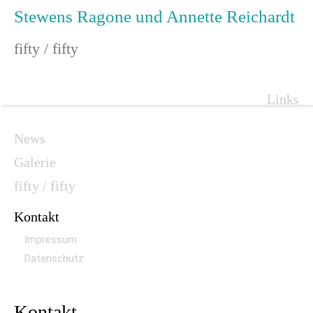
Stewens Ragone und Annette Reichardt
fifty / fifty
Navigat
Links
überspr
Navigation
News
überspringen
Galerie
fifty / fifty
Kontakt
Impressum
Datenschutz
Kontakt